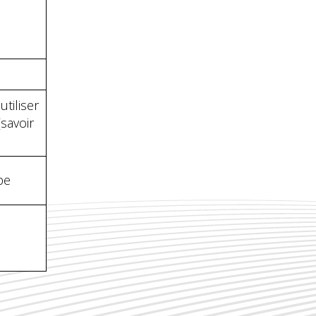
tiliser
(savoir
pe