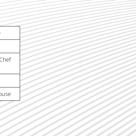
e
Chef
ouse