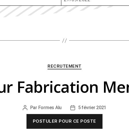
Catégories
RECRUTEMENT
r Fabrication Me
Par
Formes Alu
5 février 2021
Auteur
Date
de
de
POSTULER POUR CE POSTE
l’article
l’article