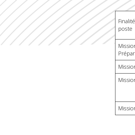
Finalit
poste
Missio
Prépar
Missio
Missio
Missio