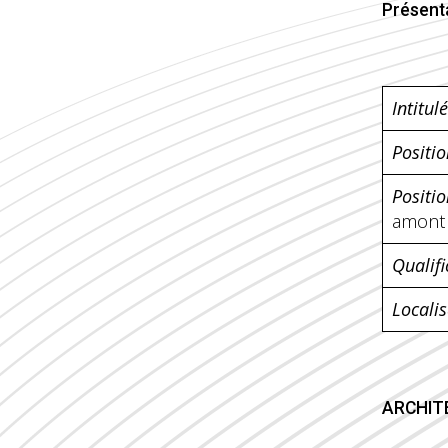
Présent
Intitul
Positi
Positi
amont 
Qualifi
Locali
ARCHIT