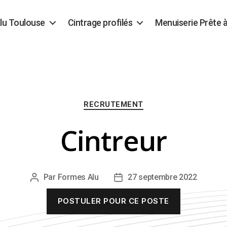
lu Toulouse
Cintrage profilés
Menuiserie Prête 
Catégories
RECRUTEMENT
Cintreur
Par
Formes Alu
27 septembre 2022
Auteur
Date
de
de
POSTULER POUR CE POSTE
l’article
l’article