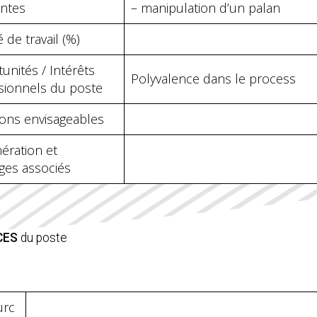
intes
– manipulation d’un palan
 de travail (%)
unités / Intérêts
Polyvalence dans le process
sionnels du poste
ions envisageables
ration et
ges associés
CES
du poste
urc