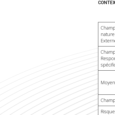
CONTEX
Champ 
nature
Extern
Champ
Respon
spécif
Moyens
Champ 
Risques