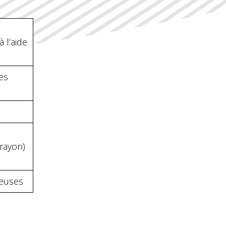
 l’aide
es
 rayon)
reuses