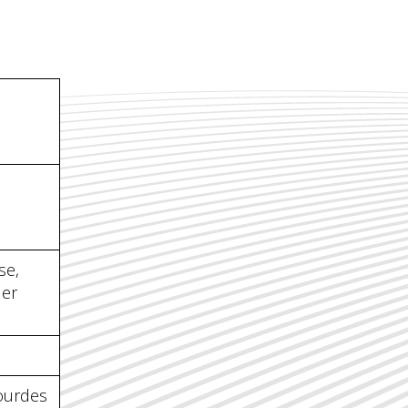
se,
der
ourdes