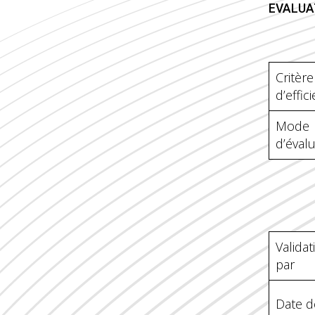
EVALUA
Critère
d’effic
Mode
d’éval
Validat
par
Date de