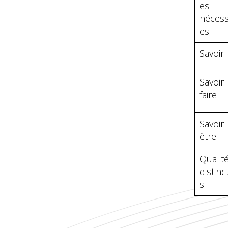
es
nécess
es
Savoir
Savoir
faire
Savoir
être
Qualit
distinc
s