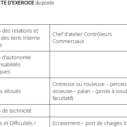
TE D’EXERCICE
du poste
des relations et
Chef d’atelier Contrôleurs
 des liens Interne
Commerciaux
e
 d’autonomie
sabilités
iques
Cintreuse ou rouleuse – perceu
 alloués
visseuse – palan – (poste à sou
facultatif)
de technicité
 et Difficultés /
Ecrasement – port de charges l