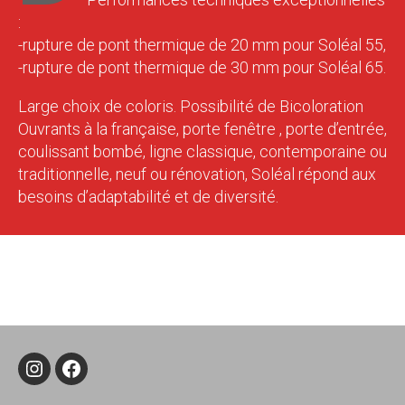
:
-rupture de pont thermique de 20 mm pour Soléal 55,
-rupture de pont thermique de 30 mm pour Soléal 65.
Large choix de coloris. Possibilité de Bicoloration
Ouvrants à la française, porte fenêtre , porte d’entrée,
coulissant bombé, ligne classique, contemporaine ou
traditionnelle, neuf ou rénovation, Soléal répond aux
besoins d’adaptabilité et de diversité.
Instagram
Facebook